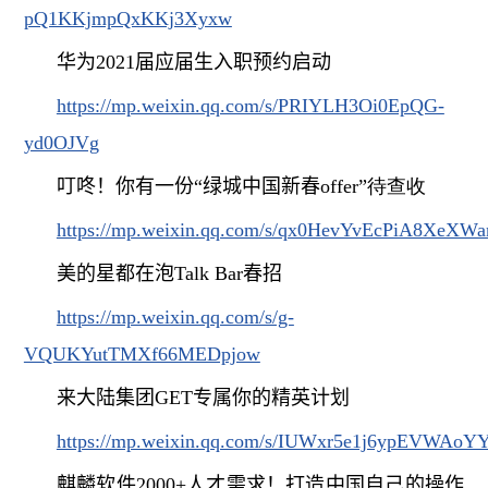
pQ1KKjmpQxKKj3Xyxw
华为
2021
届应届生入职预约启动
https://mp.weixin.qq.com/s/PRIYLH3Oi0EpQG-
yd0OJVg
叮咚！你有一份“绿城中国新春
offer
”待查收
https://mp.weixin.qq.com/s/qx0HevYvEcPiA8XeX
美的星都在泡
Talk Bar
春招
https://mp.weixin.qq.com/s/g-
VQUKYutTMXf66MEDpjow
来大陆集团
GET
专属你的精英计划
https://mp.weixin.qq.com/s/IUWxr5e1j6ypEVWAo
麒麟软件
2000+
人才需求！打造中国自己的操作