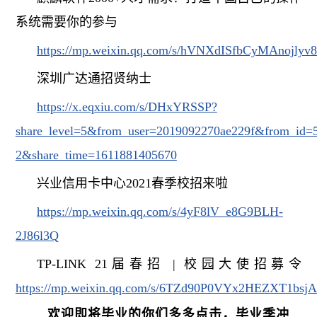
系统需要你的参与
https://mp.weixin.qq.com/s/hVNXdISfbCyMAnojlyv
深圳广达通招贤纳士
https://x.eqxiu.com/s/DHxYRSSP?
share_level=5&from_user=2019092270ae229f&from_id=5
2&share_time=1611881405670
兴业信用卡中心
2021
春季校招来啦
https://mp.weixin.qq.com/s/4yF8lV_e8G9BLH-
2J86l3Q
TP-LINK 21
届春招
|
校园大使招募令
https://mp.weixin.qq.com/s/6TZd90P0VYx2HEZXT1bsjA
欢迎即将毕业的你们多多点击，毕业季冲