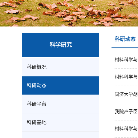
科研动态
科学研究
材料科学与
科研概况
材料科学与
科研动态
同济大学胡
科研平台
我院卢子臣
科研基地
材料科学与