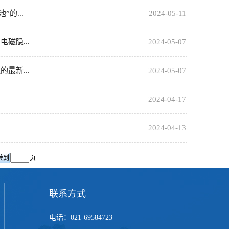
的...
2024-05-11
磁隐...
2024-05-07
最新...
2024-05-07
2024-04-17
2024-04-13
页
联系方式
电话：021-69584723