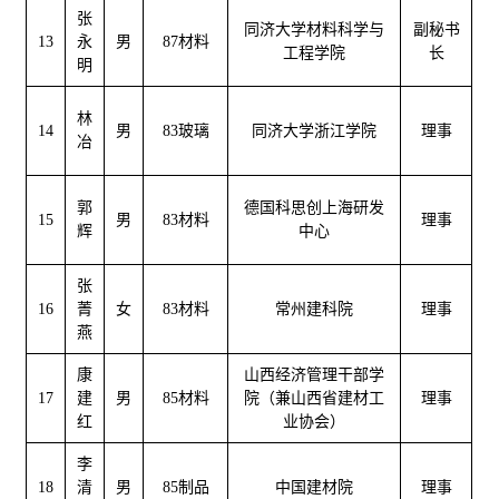
张
同济大学材料科学与
副秘书
13
永
男
87材料
工程学院
长
明
林
14
男
83玻璃
同济大学浙江学院
理事
冶
郭
德国科思创上海研发
15
男
83材料
理事
辉
中心
张
16
菁
女
83材料
常州建科院
理事
燕
康
山西经济管理干部学
17
建
男
85材料
院（兼山西省建材工
理事
红
业协会）
李
18
清
男
85制品
中国建材院
理事