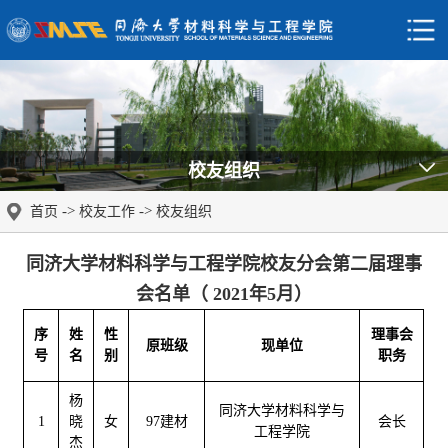
校友组织
->
->
首页
校友工作
校友组织
同济大学材料科学与工程学院校友分会第二届理事
会名单（ 2021年5月）
序
姓
性
理事会
原班级
现单位
号
名
别
职务
杨
同济大学材料科学与
1
晓
女
97建材
会长
工程学院
杰