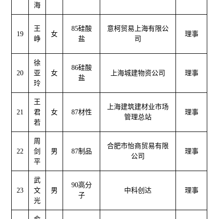
海
王
85硅酸
意柯贸易上海有限公
19
女
理事
峥
盐
司
徐
86硅酸
20
亚
女
上海城建物资公司
理事
盐
玲
王
上海建筑建材业市场
21
君
女
87材性
理事
管理总站
若
周
合肥市怡商贸易有限
22
剑
男
87制品
理事
公司
平
武
90高分
23
文
男
中科创达
理事
子
光