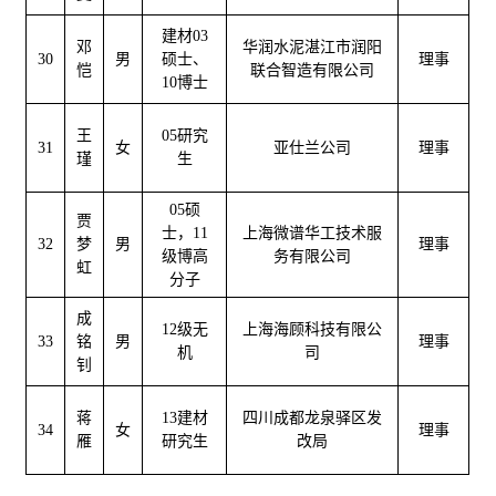
建材03
邓
华润水泥湛江市润阳
30
男
硕士、
理事
恺
联合智造有限公司
10博士
王
05研究
31
女
亚仕兰公司
理事
瑾
生
05硕
贾
士，11
上海微谱华工技术服
32
梦
男
理事
级博高
务有限公司
虹
分子
成
12级无
上海海顾科技有限公
33
铭
男
理事
机
司
钊
蒋
13建材
四川成都龙泉驿区发
34
女
理事
雁
研究生
改局