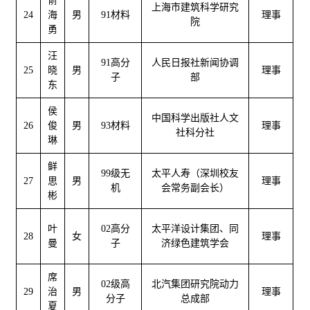
俞
上海市建筑科学研究
24
海
男
91材料
理事
院
勇
汪
91高分
人民日报社新闻协调
25
晓
男
理事
子
部
东
侯
中国科学出版社人文
26
俊
男
93材料
理事
社科分社
琳
鲜
99级无
太平人寿（深圳校友
27
思
男
理事
机
会常务副会长）
彬
叶
02高分
太平洋设计集团、同
28
女
理事
曼
子
济绿色建筑学会
席
02级高
北汽集团研究院动力
29
治
男
理事
分子
总成部
夏