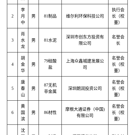
李
执行会
2
月
男
81制品
维尔利环保科技公司
长（校
中
董）
肖
深圳市创东方投资有
名誉会
3
水
男
81水泥
限公司
长
龙
胡
名誉会
79硅酸
上海众鑫城建发展公
4
金
男
长（校
盐
司
华
董）
唐
名誉会
87无机
5
春
男
深圳朗润投资公司
长（校
非金属
山
董）
黄
名誉会
摩根大通证券（中国)
6
国
男
86材性
长（校
有限公司
滨
董）
沈