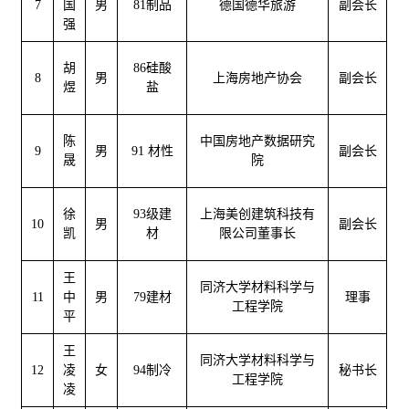
7
国
男
81制品
德国德华旅游
副会长
强
胡
86硅酸
8
男
上海房地产协会
副会长
煜
盐
陈
中国房地产数据研究
9
男
91 材性
副会长
晟
院
徐
93级建
上海美创建筑科技有
10
男
副会长
凯
材
限公司董事长
王
同济大学材料科学与
11
中
男
79建材
理事
工程学院
平
王
同济大学材料科学与
12
凌
女
94制冷
秘书长
工程学院
凌