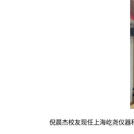
倪晨杰校友现任上海屹尧仪器