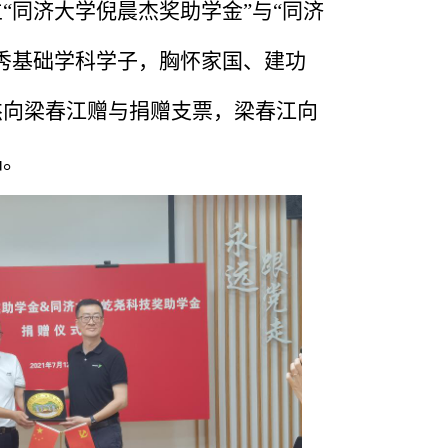
同济大学倪晨杰奖助学金”与“同济
秀基础学科学子，胸怀家国、建功
杰向梁春江赠与捐赠支票，梁春江向
品。