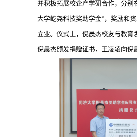
并积极拓展校企产学研合作，分别在
大学屹尧科技奖助学金”，奖励和
立业。仪式上，倪晨杰校友与教育
倪晨杰颁发捐赠证书，王凌凌向倪