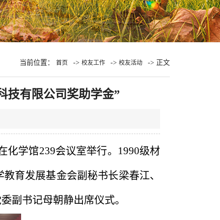
当前位置：
->
->
-> 正文
首页
校友工作
校友活动
科技有限公司奖助学金”
在化学馆
239
会议室举行。
1990
级材
学教育发展基金会副秘书长梁春江、
党委副书记母朝静出席仪式。