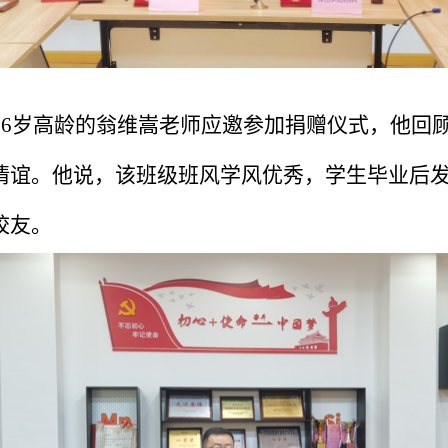
86
岁高龄的翁维嵩老师应邀参加捐赠仪式，他回
情谊。他说，该班级班风学风优秀，学生毕业后
校友。