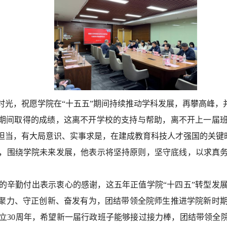
时光，祝愿学院在“十五五”期间持续推动学科发展，再攀高峰，
”期间取得
的
成绩，
这
离不开
学校的支持与帮助，离不开
上一届
担当，有
大局意识、实事求是，在建成教育科技人才强国的关键
，围绕学院未来发展，他表示将坚持原则，坚守底线，
以求真
的辛勤付出表示衷心的感谢，这五年正值学院“十四五”转型发
心聚力、守正创新、奋发有为，团结带领全院师生推进学院新时
立30周年，希望新一届行政班子能够接过接力棒，团结带领全