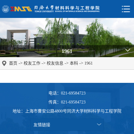
1961
->
->
->
->
首页
校友工作
校友信息
本科
1961
电话：021-69584723
传真：021-69584723
地址：上海市曹安公路4800号同济大学材料科学与工程学院
友情链接