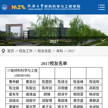
2017
->
->
->
->
首页
校友工作
校友信息
本科
2017
2017校友名单
17级材料科学与工程
(08040100)
曹申麒
曹英剑
陈楚凯
陈靖戈
陈俊峰
陈铭晖
陈沈旖
陈智远
陈梓润
邓煜姗
方璟扬
高熙哲
葛有军
龚逸诚
顾楝
顾泽宇
韩晓雯
韩卓娅
胡靖龙
胡振宇
胡智博
黄超逸
黄京盛
黄静波
黄耀世
黄亦萱
姜子呈
蒋文开
蒋绪彬
金成韵