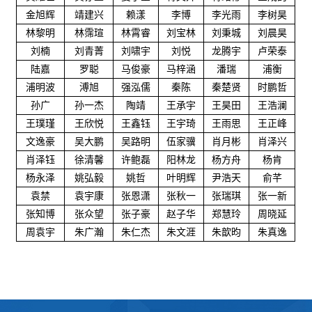
金旭辉
靖建兴
赖漾
李博
李光雨
李树昊
林黎明
林霈瑄
林霄睿
刘宝林
刘秉城
刘晨昊
刘楠
刘青菁
刘啸宇
刘悦
龙腾宇
卢荣泰
陆嘉
罗聪
马俊豪
马梓涵
潘瑞
浦衡
浦明波
溥旭
强泓儒
秦陈
秦楚贤
时鹏哲
孙广
孙一杰
陶靖
王承宇
王昊田
王浩澜
王璞瑾
王欣悦
王鑫钰
王宇琦
王雨思
王正峰
文逸豪
吴大鹏
吴路明
伍家骥
肖月彬
肖泽兴
肖泽钰
徐清馨
许鲍磊
阳林龙
杨方舟
杨肯
杨永泽
姚弘毅
姚哲
叶明辉
尹浩天
俞芊
袁禁
袁宇康
张恩潇
张秋一
张瑞琪
张一新
张知博
张众望
张子豪
赵子华
郑慧玲
周晓延
周袁宇
朱广瀚
朱仁杰
朱文涯
朱歆昀
朱真逸