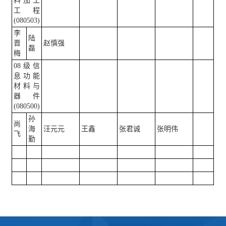
料加工
工程
(080503)
李
陆
晋
赵慎强
磊
梅
08级信
息功能
材料与
器件
(080500)
孙
尚
海
汪元元
王鑫
张君诚
张明伟
飞
勤