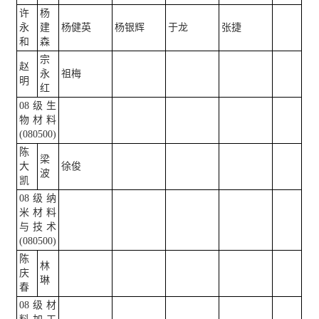
许
杨
永
建
杨健英
杨银辉
于龙
张捷
和
森
宗
赵
永
祖梅
明
红
08级生
物材料
(080500)
陈
梁
大
徐俊
波
凯
08级纳
米材料
与技术
(080500)
陈
林
庆
琳
春
08级材