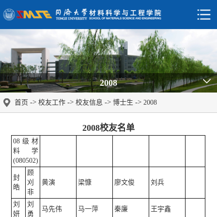
2008
->
->
->
->
首页
校友工作
校友信息
博士生
2008
2008校友名单
08级材
料学
(080502)
顾
封
刈
黄演
梁慷
廖文俊
刘兵
皓
非
刘
刘
马先伟
马一萍
秦廉
王宇鑫
妍
勇