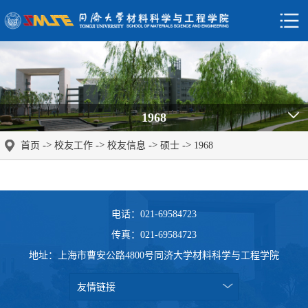
1968
->
->
->
->
首页
校友工作
校友信息
硕士
1968
电话：021-69584723
传真：021-69584723
地址：上海市曹安公路4800号同济大学材料科学与工程学院
友情链接