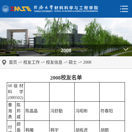
2008
->
->
->
->
首页
校友工作
校友信息
硕士
2008
2008校友名单
08级材
料学
(080502)
曹
陈
海
邦
陈晶晶
冯舒勤
冯昭彬
符春阳
勇
威
顾
付
盾
韩曦
韩宇
胡栋虎
胡朗