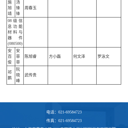
施
汤
旭
锋
周春玉
靖
锋
08级信
息功能
材料与
器件
(080500)
安
安
百
菲
陈旭睿
方小磊
何文泽
罗泳文
俊
菲
阮
祁
晓
武传贵
鹏
峰
电话：021-69584723
传真：021-69584723