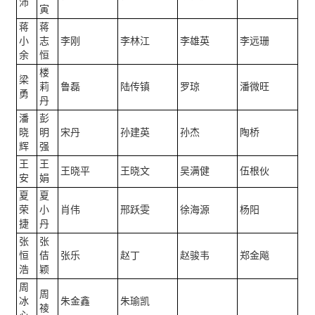
沛
寅
蒋
蒋
小
志
李刚
李林江
李雄英
李远珊
余
恒
楼
梁
莉
鲁磊
陆传镇
罗琼
潘微旺
勇
丹
潘
彭
晓
明
宋丹
孙建英
孙杰
陶桥
辉
强
王
王
王晓平
王晓文
吴满健
伍根伙
安
娟
夏
夏
荣
小
肖伟
邢跃雯
徐海源
杨阳
捷
丹
张
张
恒
佶
张乐
赵丁
赵骏韦
郑金飚
浩
颖
周
周
冰
朱金鑫
朱瑜凯
祾