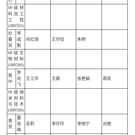
心
08级材
料加工
工程
(080503)
杜
李
春
成
祁红璋
王华钰
朱明
风
魁
08级生
物材料
(080500)
李
蒋
肖
王江华
王薇
张艳娟
周凯
中
飞
08级纳
米材料
与技术
(080500)
董
曾
琰
吉莉
李玲玲
李晓宁
刘艳
亮
峰