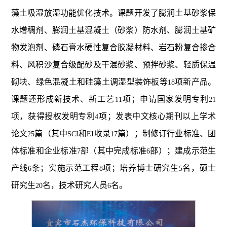
藻土吸湿放湿功能优化技术。课题开发了膨润土基砂浆保
水增稠剂、膨润土基混凝土（砂浆）防水剂、膨润土基矿
物发泡剂、磷石膏水硬性复合胶凝材料、岩石粉复合掺合
料、风积沙复合级配砂及干混砂浆、预拌砂浆、轻质保温
砌块、绿色混凝土和硅藻土调湿型装饰板等
项新产品。
18
课题还
形成新技术、新工艺
项；申请国家发明专利
11
21
项，获得授权发明专利
项；发表中文核心期刊以上学术
4
论文
篇（其中
和
收录
篇）；制修订行业标准、团
25
SCI
EI
17
体标准和企业标准
部（其中完成标准
部）；建成示范生
7
6
产线
条；实施示范工程
项；培养博士研究生
名，硕士
6
8
5
研究生
名，技术研究人员
名。
20
6